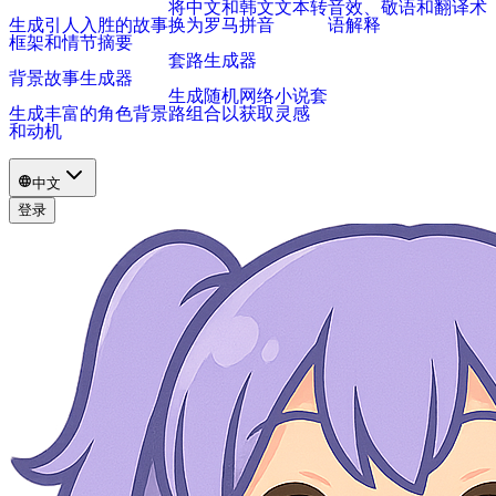
将中文和韩文文本转
音效、敬语和翻译术
生成引人入胜的故事
换为罗马拼音
语解释
框架和情节摘要
套路生成器
背景故事生成器
生成随机网络小说套
生成丰富的角色背景
路组合以获取灵感
和动机
中文
登录