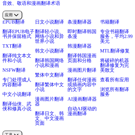
音效、敬语和漫画翻译术语
应用
EPUB翻译
日文小说翻译
条漫翻译器
书籍翻译
翻译EPUB电子
翻译轻小说、
即时翻译韩国
专业书籍翻译
书并保留格式
网络小说和异
条漫
服务，平均2.99
世界小说
美元
TXT翻译
韩漫翻译器
韩文小说翻译
MTL翻译修复
翻译纯文本文
翻译韩国漫画
件和小说
翻译韩国网络
页面和分格
将破碎的机器
小说和漫画
翻译修复为完
NSFW翻译
漫画图片翻译
美散文
繁体中文翻译
专门处理成人
翻译任何漫画
查看所有应用
内容翻译
翻译繁体中文
或插画内容中
小说
的文字
浏览所有翻译
中文小说翻译
服务
漫画图片翻译
AI漫画翻译器
翻译仙侠、武
器
侠和修真小说
自动AI驱动的
翻译日文、韩
漫画翻译
文、中文漫画
页面
工具