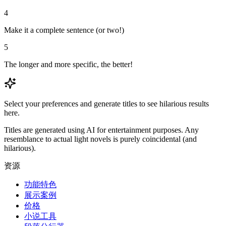
4
Make it a complete sentence (or two!)
5
The longer and more specific, the better!
Select your preferences and generate titles to see hilarious results
here.
Titles are generated using AI for entertainment purposes. Any
resemblance to actual light novels is purely coincidental (and
hilarious).
资源
功能特色
展示案例
价格
小说工具