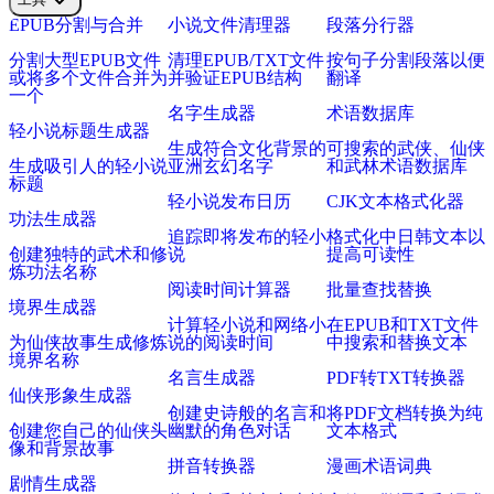
EPUB分割与合并
小说文件清理器
段落分行器
分割大型EPUB文件
清理EPUB/TXT文件
按句子分割段落以便
或将多个文件合并为
并验证EPUB结构
翻译
一个
名字生成器
术语数据库
轻小说标题生成器
生成符合文化背景的
可搜索的武侠、仙侠
生成吸引人的轻小说
亚洲玄幻名字
和武林术语数据库
标题
轻小说发布日历
CJK文本格式化器
功法生成器
追踪即将发布的轻小
格式化中日韩文本以
创建独特的武术和修
说
提高可读性
炼功法名称
阅读时间计算器
批量查找替换
境界生成器
计算轻小说和网络小
在EPUB和TXT文件
为仙侠故事生成修炼
说的阅读时间
中搜索和替换文本
境界名称
名言生成器
PDF转TXT转换器
仙侠形象生成器
创建史诗般的名言和
将PDF文档转换为纯
创建您自己的仙侠头
幽默的角色对话
文本格式
像和背景故事
拼音转换器
漫画术语词典
剧情生成器